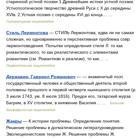
старинной устной поэзии 1.Древнейшие истоки устной поэзии.
Устнопоэтическое творчество древней Руси с X до середины
XVIв. 2.Устная поэзия с середины XVI до конца… …
Литературная энциклопедия
Стиль Лермонтова
— СТИЛЬ Лермонтова, едва ли не самая
сложная, но одновременно и перспективная проблема совр.
лермонтоведения. Попытки определения стиля Л. то как
романтического, то как реалистического с элементами
романтики (см. Романтизм и реализм), то как… …
Лермонтовская энциклопедия
Державин, Гавриил Романович
— — знаменитый поэт,
государственный человек и общественный деятель второй
половины прошлого и первой четверти нынешнего столетия (р.
3 июля 1743, ум. 8 июля 1816). Предок его, татарский мурза
Багрим, в ХV столетии, в княжение Василия… …
Большая
биографическая энциклопедия
Жанры
— К истории проблемы. Определение понятия.
Решение проблемы в догматическом литературоведении.
Эволюционистские теории Ж. Решение проблемы Ж.