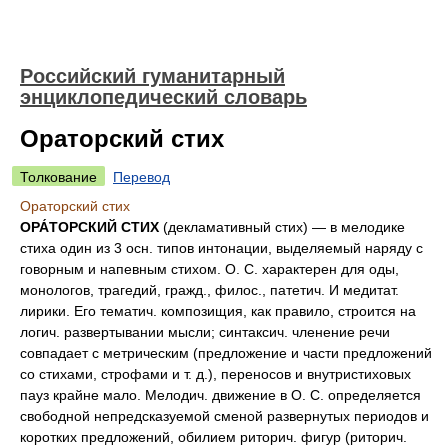
Российский гуманитарный
энциклопедический словарь
Ораторский стих
Толкование
Перевод
Ораторский стих
ОРА́ТОРСКИЙ СТИХ
(декламативный стих) — в мелодике
стиха один из 3 осн. типов интонации, выделяемый наряду с
говорным и напевным стихом. О. С. характерен для оды,
монологов, трагедий, гражд., филос., патетич. И медитат.
лирики. Его тематич. композищия, как правило, строится на
логич. развертывании мысли; синтаксич. членение речи
совпадает с метрическим (предложение и части предложений
со стихами, строфами и т. д.), переносов и внутристиховых
пауз крайне мало. Мелодич. движение в О. С. определяется
свободной непредсказуемой сменой развернутых периодов и
коротких предложений, обилием риторич. фигур (риторич.