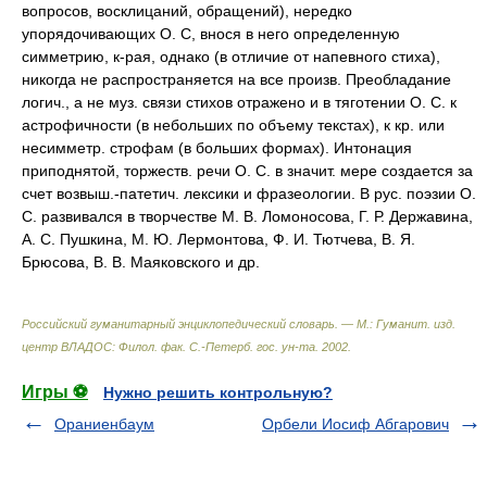
вопросов, восклицаний, обращений), нередко
упорядочивающих О. С, внося в него определенную
симметрию, к-рая, однако (в отличие от напевного стиха),
никогда не распространяется на все произв. Преобладание
логич., а не муз. связи стихов отражено и в тяготении О. С. к
астрофичности (в небольших по объему текстах), к кр. или
несимметр. строфам (в больших формах). Интонация
приподнятой, торжеств. речи О. С. в значит. мере создается за
счет возвыш.-патетич. лексики и фразеологии. В рус. поэзии О.
С. развивался в творчестве М. В. Ломоносова, Г. Р. Державина,
А. С. Пушкина, М. Ю. Лермонтова, Ф. И. Тютчева, В. Я.
Брюсова, В. В. Маяковского и др.
Российский гуманитарный энциклопедический словарь. — М.: Гуманит. изд.
центр ВЛАДОС: Филол. фак. С.-Петерб. гос. ун-та
.
2002
.
Игры ⚽
Нужно решить контрольную?
Ораниенбаум
Орбели Иосиф Абгарович