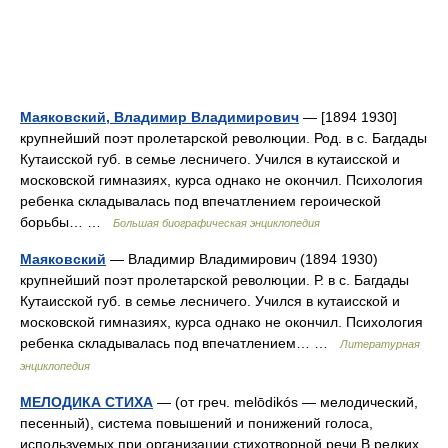
Маяковский, Владимир Владимирович
— [1894 1930]
крупнейший поэт пролетарской революции. Род. в с. Багдады
Кутаисской губ. в семье лесничего. Учился в кутаисской и
московской гимназиях, курса однако не окончил. Психология
ребенка складывалась под впечатлением героической
борьбы… …
Большая биографическая энциклопедия
Маяковский
— Владимир Владимирович (1894 1930)
крупнейший поэт пролетарской революции. Р. в с. Багдады
Кутаисской губ. в семье лесничего. Учился в кутаисской и
московской гимназиях, курса однако не окончил. Психология
ребенка складывалась под впечатлением… …
Литературная
энциклопедия
МЕЛОДИКА СТИХА
— (от греч. melōdikós — мелодический,
песенный), система повышений и понижений голоса,
используемых при организации стихотворной речи.В редких